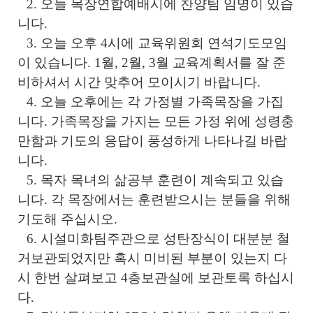
2.
오늘 목장연합예배시에 찬양팀 임명이 있습
니다
.
3.
오늘 오후
4
시에 교육위원회 연석기도모임
이 있습니다
. 1
월
, 2
월
, 3
월 교육계획서를 잘 준
비하셔서 시간 맞추어 모이시기 바랍니다
.
4.
오늘 오후에는 각 가정별 가족목장을 가집
니다
.
가족목장을 가지는 모든 가정 위에 성령충
만함과 기도의 응답이 풍성하게 나타나길 바랍
니다
.
5.
목자 목녀의 삶공부 훈련이 계속되고 있습
니다
.
각 목장에서는 훈련받으시는 분들을 위해
기도해 주십시오
.
6.
시설미화팀주관으로 성탄장식이 대분분 철
거보관되었지만 혹시 미비된 부분이 있는지 다
시 한번 살펴보고
4
층보관실에 보관토록 하십시
다
.