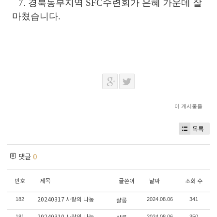
7.
경북동부지역
SFC
수련회가 은혜 가운데 잘
마쳤습니다
.
이 게시물을
목록
댓글
0
번호
제목
글쓴이
날짜
조회 수
182
2024.08.06
341
20240317 사랑의 나눔
샬롬
181
2024.08.06
350