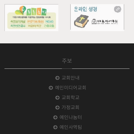
주보
교회안내
예인미디어교회
교회학교
가정교회
예인나눔터
예인사역팀