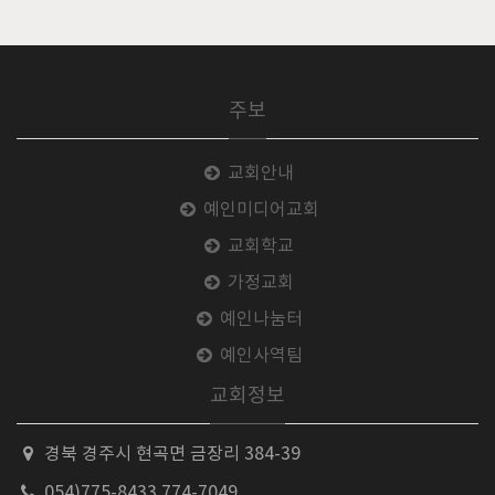
주보
교회안내
예인미디어교회
교회학교
가정교회
예인나눔터
예인사역팀
교회정보
경북 경주시 현곡면 금장리 384-39
054)775-8433,774-7049