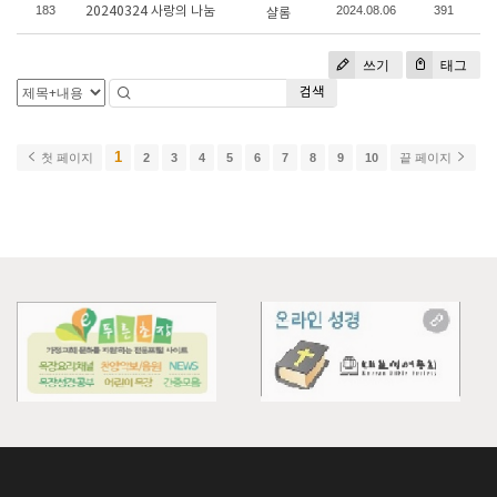
183
2024.08.06
391
20240324 사랑의 나눔
샬롬
쓰기
태그
검색
1
첫 페이지
2
3
4
5
6
7
8
9
10
끝 페이지