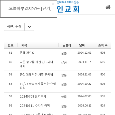
오늘하루열지않음
[닫기]
메뉴 건너뛰기
Toggle Dropdown
예인나눔터
번호
제목
글쓴이
날짜
조회 수
61
2024.12.01
505
은혜 파트별
샬롬
60
2024.11.14
516
다른 종교를 가진 친구와의
샬롬
대화
59
2024.11.08
500
동성애와 악한 차별 금지법
샬롬
58
2024.10.27
505
10/27 악법저지를 위한 연합
샬롬
집회
57
2024.07.08
555
20240708 완벽주의
샬롬
56
2024.06.11
524
20240611 수치심 극복
샬롬
55
2023.06.03
593