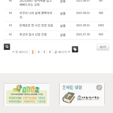
45
2021.08.07
387
20210807 방역복을 입고
샬롬
예배드리는 교회
44
2021.08.01
360
이것이 나의 삶에 행복이라
샬롬
오.
43
2021.08.01
2463
은혜로운 한 시간 찬양 모음
샬롬
42
2021.07.30
993
최선규 집사 신앙 간증
샬롬
쓰기
1
첫 페이지
2
3
4
끝 페이지
검색
태그