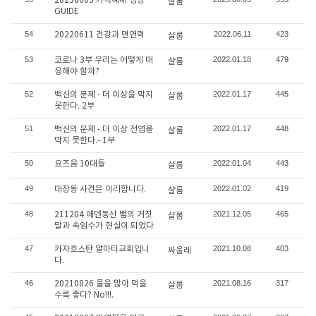
20230603 가족예배 영상
샬롬
GUIDE
54
2022.06.11
423
20220611 건강과 면연력
샬롬
53
2022.01.18
479
코로나 3부 우리는 어떻게 대
샬롬
응해야 할까?
52
2022.01.17
445
백신의 문제 - 더 이상을 막지
샬롬
못한다. 2부
51
2022.01.17
448
백신의 문제 - 더 이상 전염을
샬롬
막지 못한다.- 1부
50
2022.01.04
443
요즈음 10대들
샬롬
49
2022.01.02
419
대장동 사건은 이러합니다.
샬롬
48
2021.12.05
465
211204 에덴동산 뱀의 거짓
샬롬
말과 속임수가 현실이 되었다
47
2021.10.08
403
카자흐스탄 알마티교회입니
싸울레
다.
46
2021.08.16
317
20210826 물을 많이 먹을
샬롬
수록 좋다? No!!!.