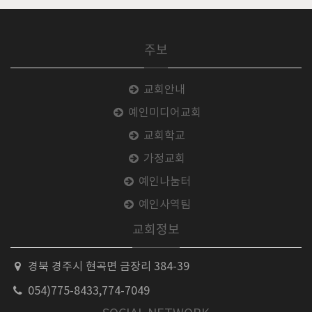
주보
교회안내
예인미디어교회
교회학교
가정교회
예인나눔터
예인사역팀
교회정보
경북 경주시 현곡면 금장리 384-39
054)775-8433,774-7049